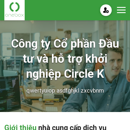
Công ty Cổ phần Đầu
tư và hỗ trợ khởi
nghiệp Circle K
qwertyuiop asdfghjkl zxcvbnm
Giới thiệu
nhà cung cấp dịch vụ